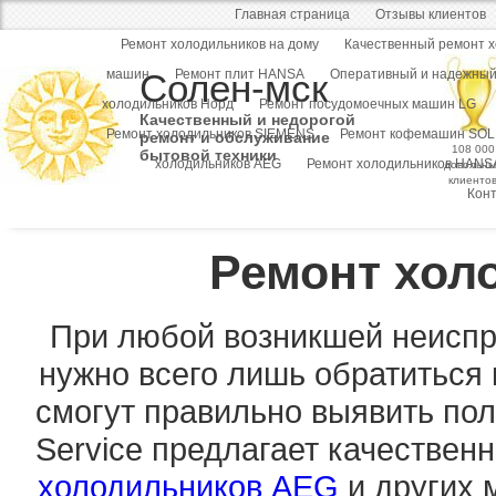
Главная страница
Отзывы клиентов
Ремонт холодильников на дому
Качественный ремонт 
машин
Солен-мск
Ремонт плит HANSA
Оперативный и надежный
холодильников Норд
Ремонт посудомоечных машин LG
Качественный и недорогой
Ремонт холодильников SIEMENS
Ремонт кофемашин SOL
ремонт и обслуживание
108 000
бытовой техники
холодильников AEG
Ремонт холодильников HANS
довольны
клиенто
Кон
Ремонт хол
При любой возникшей неиспр
нужно всего лишь обратиться 
смогут правильно выявить пол
Service предлагает качествен
холодильников AEG
и других 